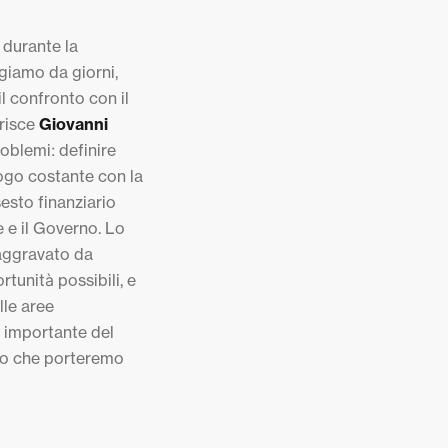
 durante la
giamo da giorni,
il confronto con il
erisce
Giovanni
roblemi: definire
logo costante con la
sesto finanziario
 e il Governo. Lo
 aggravato da
rtunità possibili, e
lle aree
e importante del
eto che porteremo