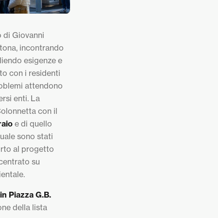
o di Giovanni
Ortona, incontrando
gliendo esigenze e
o con i residenti
 problemi attendono
rsi enti. La
Colonnetta con il
aio
e di quello
uale sono stati
orto al progetto
ncentrato su
ientale.
 in Piazza G.B.
ne della lista