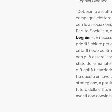
"Legnini Sindaco – 
"Dobbiamo ascoltare
campagna elettoral
con le associazioni,
Partito Socialista,
Legnini
- . È necess
priorità chiare per
città. Il nodo centr
non può essere lasc
stato delle manuten
difficoltà finanziar
tra queste un tavol
strategiche, a part
futuro della città:
avanti con convinzio