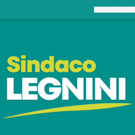
Perché Chieti può
G