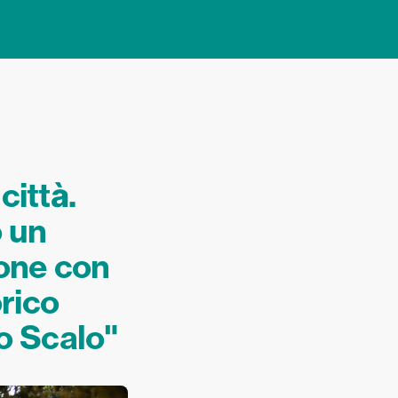
città.
o un
ione con
rico
lo Scalo"