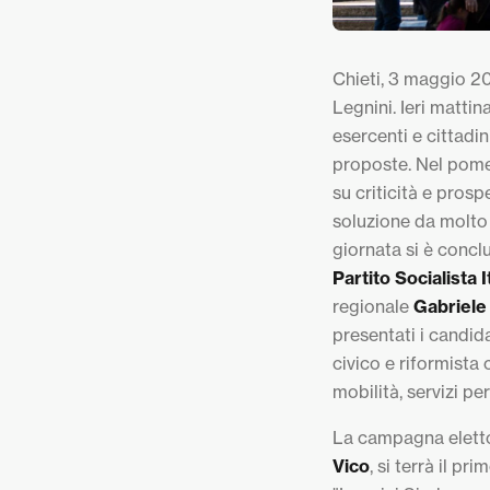
Chieti, 3 maggio 20
Legnini. Ieri matti
esercenti e cittadin
proposte. Nel pomer
su criticità e prosp
soluzione da molto 
giornata si è concl
Partito Socialista I
regionale
Gabriele
presentati i candid
civico e riformista
mobilità, servizi pe
La campagna eletto
Vico
, si terrà il p