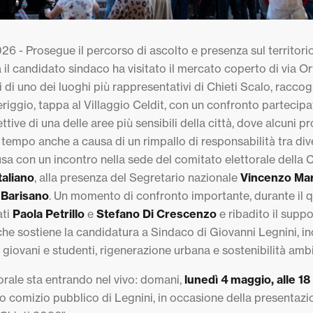
26 - Prosegue il percorso di ascolto e presenza sul territori
na il candidato sindaco ha visitato il mercato coperto di via 
i di uno dei luoghi più rappresentativi di Chieti Scalo, racco
iggio, tappa al Villaggio Celdit, con un confronto partecipat
ettive di una delle aree più sensibili della città, dove alcuni
tempo anche a causa di un rimpallo di responsabilità tra dive
usa con un incontro nella sede del comitato elettorale della 
taliano
, alla presenza del Segretario nazionale
Vincenzo Mar
 Barisano
. Un momento di confronto importante, durante il q
ati
Paola Petrillo
e
Stefano Di Crescenzo
e ribadito il supp
 che sostiene la candidatura a Sindaco di Giovanni Legnini, i
r giovani e studenti, rigenerazione urbana e sostenibilità amb
rale sta entrando nel vivo: domani,
lunedì 4 maggio, alle 18
rimo comizio pubblico di Legnini, in occasione della presentazio