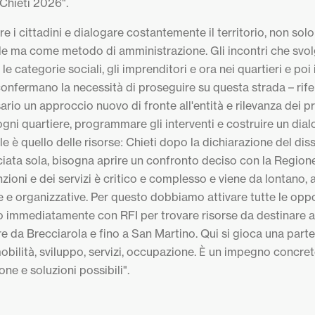
Chieti 2026".
 i cittadini e dialogare costantemente il territorio, non solo
e ma come metodo di amministrazione. Gli incontri che svol
 le categorie sociali, gli imprenditori e ora nei quartieri e poi 
 confermano la necessità di proseguire su questa strada – rif
ario un approccio nuovo di fronte all'entità e rilevanza dei p
 ogni quartiere, programmare gli interventi e costruire un dia
ale è quello delle risorse: Chieti dopo la dichiarazione del dis
iata sola, bisogna aprire un confronto deciso con la Regione
zioni e dei servizi è critico e complesso e viene da lontano,
ie e organizzative. Per questo dobbiamo attivare tutte le oppo
o immediatamente con RFI per trovare risorse da destinare a
ire da Brecciarola e fino a San Martino. Qui si gioca una part
 mobilità, sviluppo, servizi, occupazione. È un impegno concr
ne e soluzioni possibili".