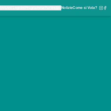
iovanni Legnini
Programma
Partecipa
Notizie
Come si Vota?