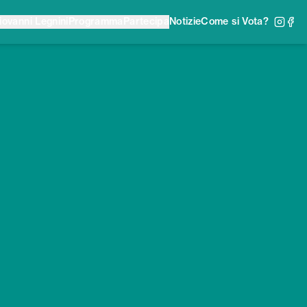
iovanni Legnini
Programma
Partecipa
Notizie
Come si Vota?