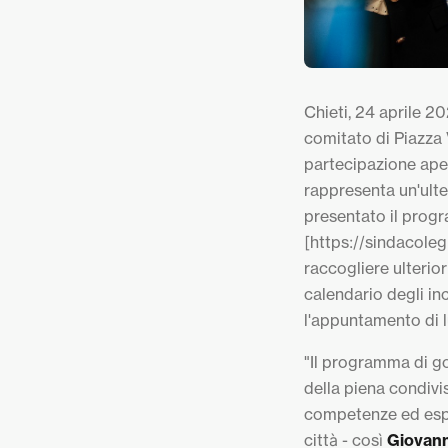
Chieti, 24 aprile 20
comitato di Piazza 
partecipazione aper
rappresenta un'ulte
presentato il prog
[https://sindacolegn
raccogliere ulterior
calendario degli in
l'appuntamento di l
"Il programma di gov
della piena condivis
competenze ed esperi
città - così
Giovann