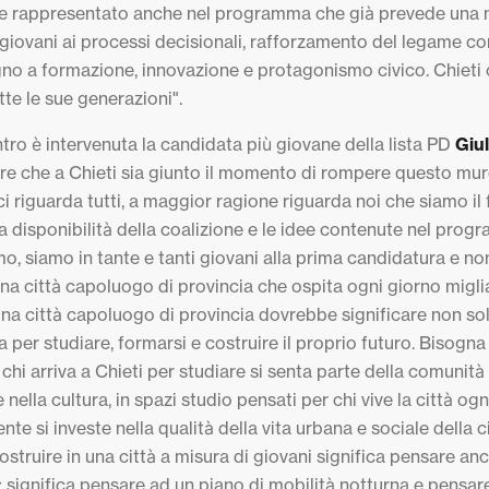
e rappresentato anche nel programma che già prevede una
giovani ai processi decisionali, rafforzamento del legame con
no a formazione, innovazione e protagonismo civico. Chieti 
tte le sue generazioni".
ntro è intervenuta la candidata più giovane della lista PD
Giu
re che a Chieti sia giunto il momento di rompere questo muro 
a ci riguarda tutti, a maggior ragione riguarda noi che siamo il
. La disponibilità della coalizione e le idee contenute nel pr
mo, siamo in tante e tanti giovani alla prima candidatura e no
una città capoluogo di provincia che ospita ogni giorno miglia
na città capoluogo di provincia dovrebbe significare non so
a per studiare, formarsi e costruire il proprio futuro. Bisogna
chi arriva a Chieti per studiare si senta parte della comunità
 nella cultura, in spazi studio pensati per chi vive la città o
nte si investe nella qualità della vita urbana e sociale della ci
Costruire in una città a misura di giovani significa pensare anc
à: significa pensare ad un piano di mobilità notturna e pensar