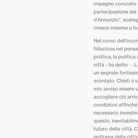
impegno concreto 
partecipazione dei 
d'Annunzio", sosteg
cresce insieme a tu
Nel corso dell'inco
fiduciosa nel pensa
politica, la politic
città - ha detto - 
un segnale fortissi
scontato. Chieti è 
mio avviso essere u
accogliere chi arriv
condizioni affinché 
necessario investire
questo, inevitabilme
futuro della città. 
notturna della citt