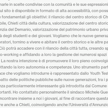
marle in scelte condivise con la comunità e le sue espressioni
ul sito è disponibile in formato di alta accessibilità, con possi
 fondamentali gli obiettivi: il rilancio del centro storico di Chi
bile, Chieti città della cultura, valorizzazione del centro stor
enzia del Demanio, valorizzazione del patrimonio urbano pri
tà degli studenti e dei giovani. Vogliamo che le nuove generazi
atori, tornino a vivere e abitare il centro storico e le altre par
iò potrà accadere con il rilancio della città tutta, creando spa
 co-working e affidando a loro la gestione dei numerosi spazi 
o. La nostra intenzione è di promuovere il loro pieno coinvol
pettando la loro autonomia e competenze. Uno strumento par
ace che vogliamo introdurre è rappresentato dallo Youth Test
atto delle politiche pubbliche sulle nuove generazioni, tra i 
nza particolarmente interessante già introdotta dal Comune 
ortanti. Ho contattato personalmente il sindaco Michele Gue
 incontrare insieme a noi i giovani, al fine di raccontare que
re anche a Chieti, coinvolgendo anche l'Università d'Annunzi