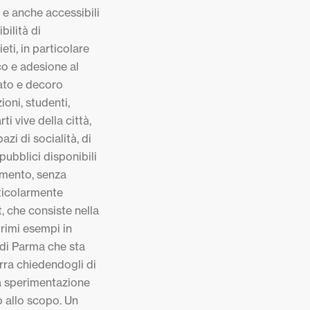
 e anche accessibili
bilità di
eti, in particolare
ico e adesione al
vato e decoro
oni, studenti,
ti vive della città,
zi di socialità, di
pubblici disponibili
gimento, senza
ticolarmente
, che consiste nella
primi esempi in
di Parma che sta
rra chiedendogli di
sta sperimentazione
o allo scopo. Un