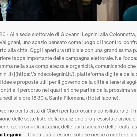
26 - Alla sede elettorale di Giovanni Legnini alla Colonnetta, 
Valignani, uno spazio pensato come luogo di incontro, confr
to alla città. Oggi l'apertura ufficiale con una grandissima 
riore tappa importante della campagna elettorale. Nell'occa
ramma nella sua completezza e organicità, comunicando che è
ini.it/](https://sindacolegnini.it/), piattaforma digitale del
i idee e proposte utili per il governo della città e tenersi aggi
contri e il percorso nei quartieri che partirà dalla prossima 
unedì alle ore 18.30 a Santa Filomena (Hotel Iacone).
erno per la città di Chieti per la prossima consiliatura è il f
ione delle sette liste della coalizione progressista e civica e 
enze di singoli cittadini, delle parti sociali e delle realtà a
i Legnini
- . Chieti può crescere solo se riesce a mettere in r