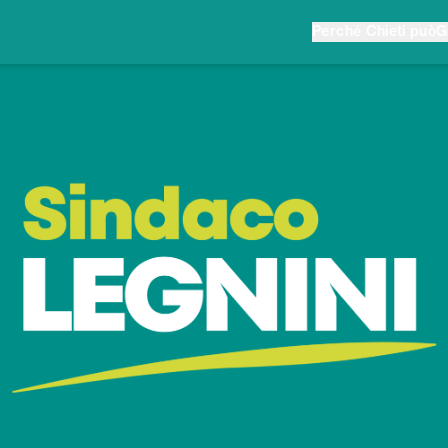
Perché Chieti può
G