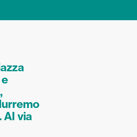
iazza
 e
,
odurremo
 Al via