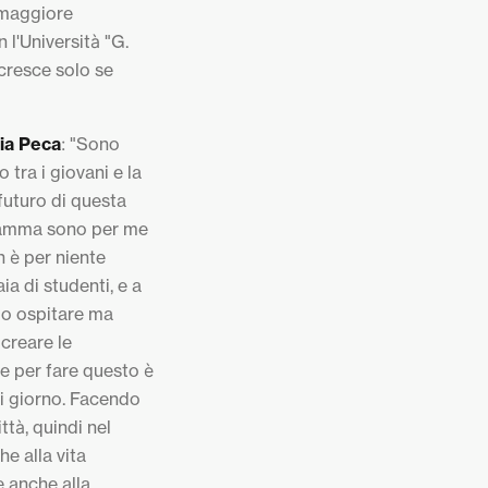
 maggiore
 l'Università "G.
cresce solo se
lia Peca
: "Sono
tra i giovani e la
 futuro di questa
ogramma sono per me
n è per niente
ia di studenti, e a
lo ospitare ma
 creare le
 e per fare questo è
gni giorno. Facendo
ttà, quindi nel
he alla vita
e anche alla