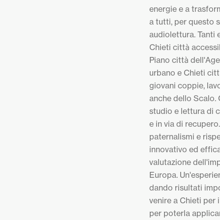
energie e a trasfor
a tutti, per questo s
audiolettura. Tanti e
Chieti città accessi
Piano città dell'Ag
urbano e Chieti cit
giovani coppie, lavor
anche dello Scalo. C
studio e lettura di
e in via di recuper
paternalismi e ris
innovativo ed effic
valutazione dell'imp
Europa. Un'esperie
dando risultati imp
venire a Chieti per
per poterla applica