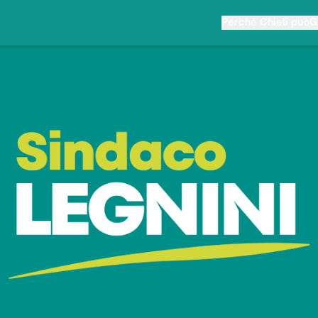
Perché Chieti può
G