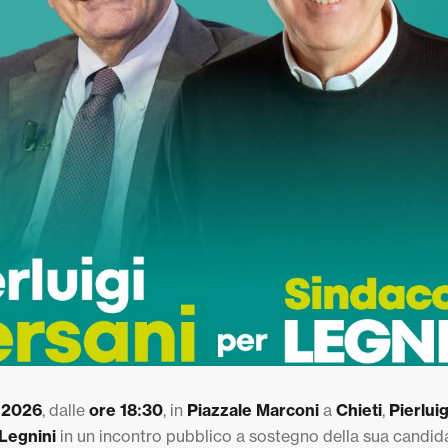
 2026
, dalle
ore 18:30
, in
Piazzale Marconi
a
Chieti
,
Pierlui
Legnini
in un incontro pubblico a sostegno della sua candid