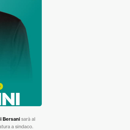
gi Bersani
sarà al
atura a sindaco.