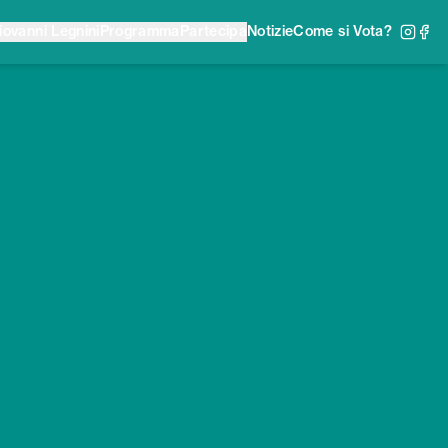
iovanni Legnini
Programma
Partecipa
Notizie
Come si Vota?