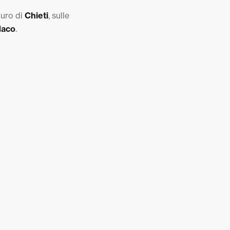
turo di
Chieti
, sulle
daco
.